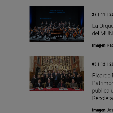
27 | 11 | 
La Orque
del MUN 
Imagen
Raq
05 | 12 | 
Ricardo 
Patrimon
publica u
Recolet
Imagen
Jos