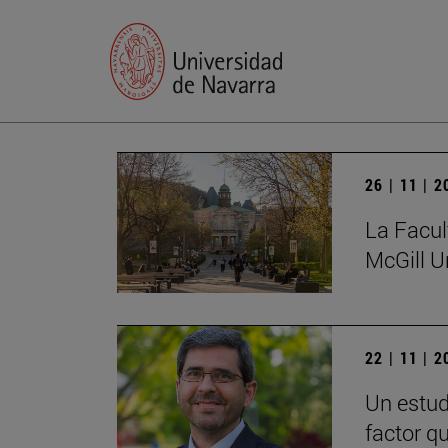
26 | 11 | 
La Facul
McGill U
22 | 11 | 
Un estud
factor q