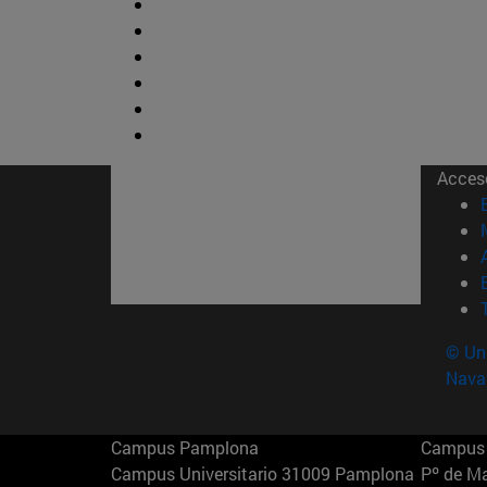
Acces
© Uni
Nava
Campus Pamplona
Campus 
Campus Universitario 31009 Pamplona
Pº de M