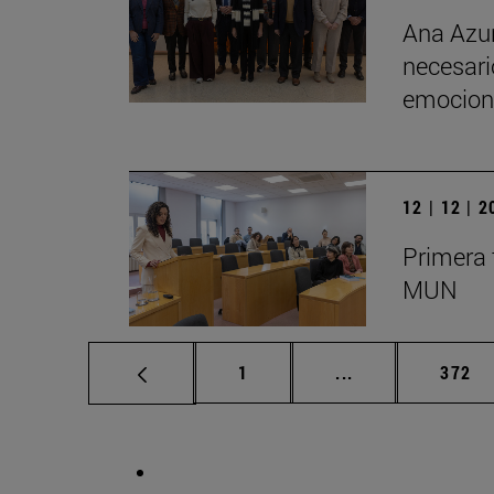
Ana Azur
necesario
emociona
12 | 12 | 
Primera 
MUN
Página
Páginas intermed
Págin
1
...
372