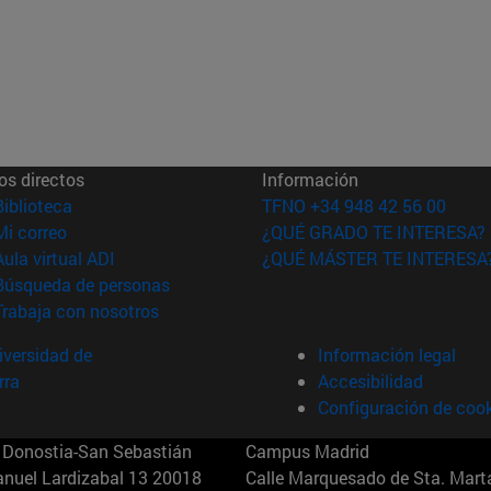
os directos
Información
(abre en nueva ventana)
Biblioteca
TFNO +34 948 42 56 00
(abre en nueva ventana)
Mi correo
¿QUÉ GRADO TE INTERESA?
(abre en nueva ventana)
Aula virtual ADI
¿QUÉ MÁSTER TE INTERESA
(abre en nueva ventana)
Búsqueda de personas
(abre en nueva ventana)
Trabaja con nosotros
versidad de
Información legal
rra
Accesibilidad
Configuración de coo
Donostia-San Sebastián
Campus Madrid
anuel Lardizabal 13 20018
Calle Marquesado de Sta. Marta