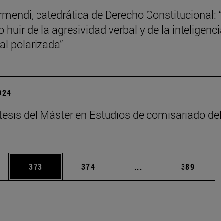
mendi, catedrática de Derecho Constitucional: 
 huir de la agresividad verbal y de la inteligenci
l polarizada”
2024
tesis del Máster en Estudios de comisariado de
ias Use TAB para desplazarse.
a
Página
Página
Páginas intermedias 
Página
373
374
...
389