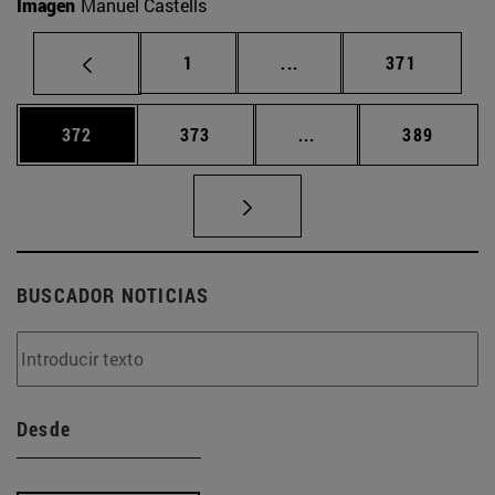
Imagen
Manuel Castells
Página
Páginas intermedias Us
Página
1
...
371
Página
Página
Páginas intermedias 
Página
372
373
...
389
BUSCADOR NOTICIAS
Desde