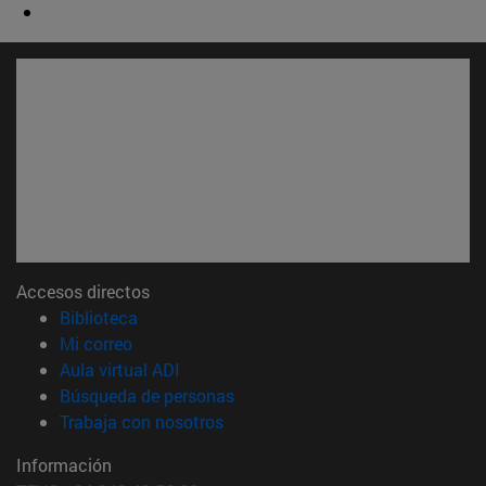
Accesos directos
(abre en nueva ventana)
Biblioteca
(abre en nueva ventana)
Mi correo
(abre en nueva ventana)
Aula virtual ADI
(abre en nueva ventana)
Búsqueda de personas
(abre en nueva ventana)
Trabaja con nosotros
Información