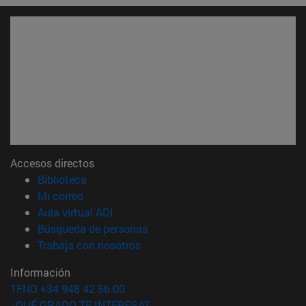
Accesos directos
(abre en nueva ventana)
Biblioteca
(abre en nueva ventana)
Mi correo
(abre en nueva ventana)
Aula virtual ADI
(abre en nueva ventana)
Búsqueda de personas
(abre en nueva ventana)
Trabaja con nosotros
Información
TFNO +34 948 42 56 00
¿QUÉ GRADO TE INTERESA?