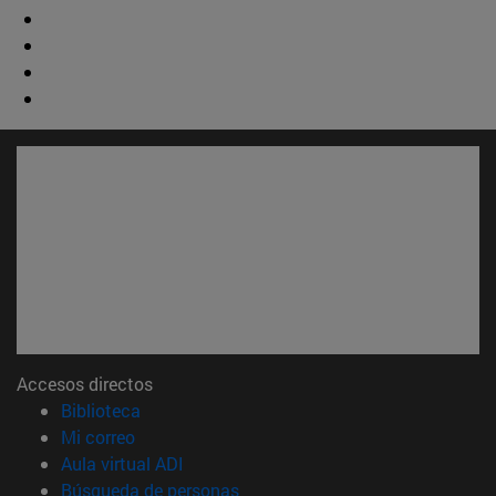
Accesos directos
(abre en nueva ventana)
Biblioteca
(abre en nueva ventana)
Mi correo
(abre en nueva ventana)
Aula virtual ADI
(abre en nueva ventana)
Búsqueda de personas