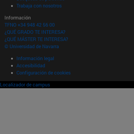
(abre en nueva ventana)
Trabaja con nosotros
Información
TFNO +34 948 42 56 00
¿QUÉ GRADO TE INTERESA?
¿QUÉ MÁSTER TE INTERESA?
© Universidad de Navarra
Información legal
Accesibilidad
Configuración de cookies
Localizador de campus