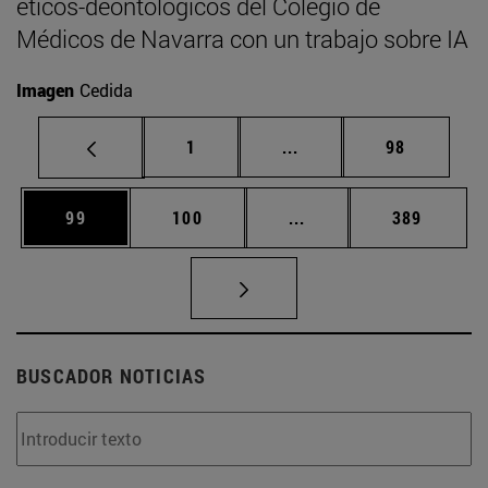
éticos-deontológicos del Colegio de
Médicos de Navarra con un trabajo sobre IA
Imagen
Cedida
Página
Páginas intermedias Us
Página
1
...
98
Página
Página
Páginas intermedias U
Página
99
100
...
389
BUSCADOR NOTICIAS