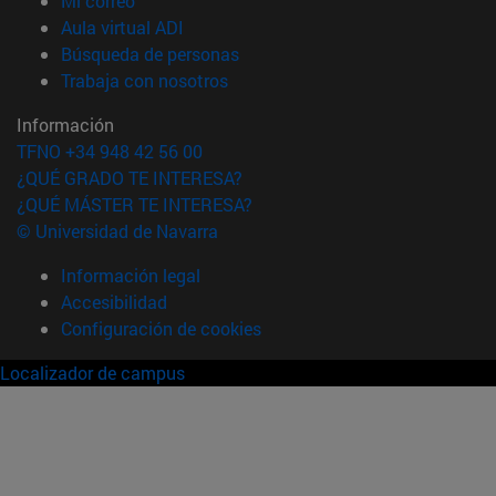
Mi correo
(abre en nueva ventana)
Aula virtual ADI
(abre en nueva ventana)
Búsqueda de personas
(abre en nueva ventana)
Trabaja con nosotros
Información
TFNO +34 948 42 56 00
¿QUÉ GRADO TE INTERESA?
¿QUÉ MÁSTER TE INTERESA?
© Universidad de Navarra
Información legal
Accesibilidad
Configuración de cookies
Localizador de campus