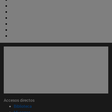
Accesos directos
(abre en nueva ventana)
Biblioteca
(abre en nueva ventana)