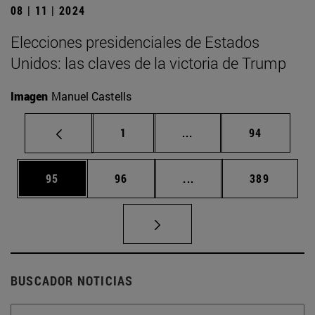
08 | 11 | 2024
Elecciones presidenciales de Estados
Unidos: las claves de la victoria de Trump
Imagen
Manuel Castells
Página
Páginas intermedias Us
Página
1
...
94
Página
Página
Páginas intermedias U
Página
95
96
...
389
BUSCADOR NOTICIAS