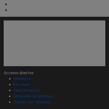
Accesos directos
(abre en nueva ventana)
Biblioteca
(abre en nueva ventana)
Mi correo
(abre en nueva ventana)
Aula virtual ADI
(abre en nueva ventana)
Búsqueda de personas
(abre en nueva ventana)
Trabaja con nosotros