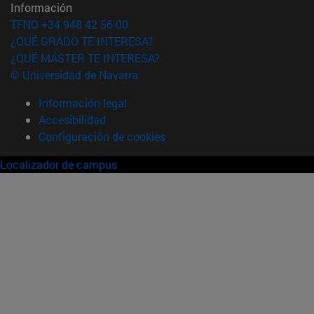
Información
TFNO +34 948 42 56 00
¿QUÉ GRADO TE INTERESA?
¿QUÉ MÁSTER TE INTERESA?
© Universidad de Navarra
Información legal
Accesibilidad
Configuración de cookies
Localizador de campus