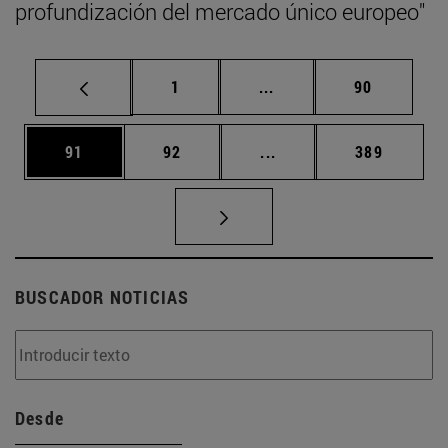
profundización del mercado único europeo"
Página
Páginas intermedias Us
Página
1
...
90
Página
Página
Páginas intermedias U
Página
91
92
...
389
BUSCADOR NOTICIAS
Desde