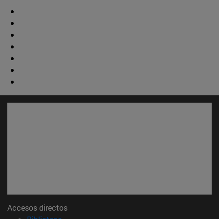
Accesos directos
(abre en nueva ventana)