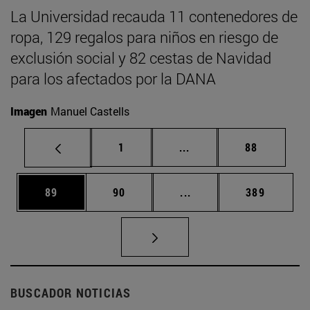
La Universidad recauda 11 contenedores de
ropa, 129 regalos para niños en riesgo de
exclusión social y 82 cestas de Navidad
para los afectados por la DANA
Imagen
Manuel Castells
Página
Páginas intermedias Us
Página
1
...
88
Página
Página
Páginas intermedias U
Página
89
90
...
389
BUSCADOR NOTICIAS