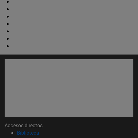
Accesos directos
(abre en nueva ventana)
Biblioteca