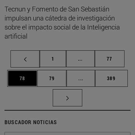
Tecnun y Fomento de San Sebastián
impulsan una cátedra de investigación
sobre el impacto social de la Inteligencia
artificial
Página
Páginas intermedias Us
Página
1
...
77
Página
Página
Páginas intermedias U
Página
78
79
...
389
BUSCADOR NOTICIAS