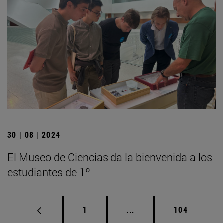
30 | 08 | 2024
El Museo de Ciencias da la bienvenida a los
estudiantes de 1º
Página
Páginas intermedias Us
Página
1
...
104