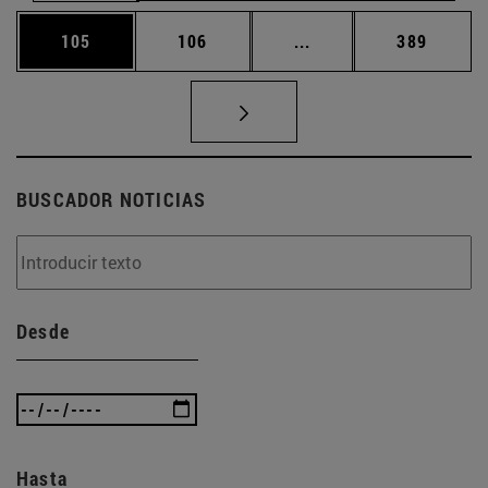
Página
Página
Páginas intermedias 
Página
105
106
...
389
BUSCADOR NOTICIAS
Desde
Hasta