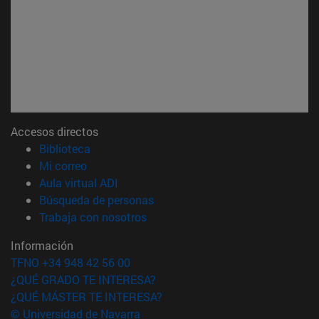
Accesos directos
(abre en nueva ventana)
Biblioteca
(abre en nueva ventana)
Mi correo
(abre en nueva ventana)
Aula virtual ADI
(abre en nueva ventana)
Búsqueda de personas
(abre en nueva ventana)
Trabaja con nosotros
Información
TFNO +34 948 42 56 00
¿QUÉ GRADO TE INTERESA?
¿QUÉ MÁSTER TE INTERESA?
© Universidad de Navarra