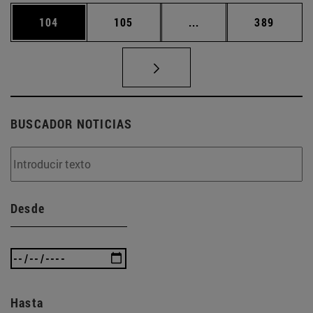
Página
Página
Páginas intermedias 
Página
104
105
...
389
BUSCADOR NOTICIAS
Desde
Hasta