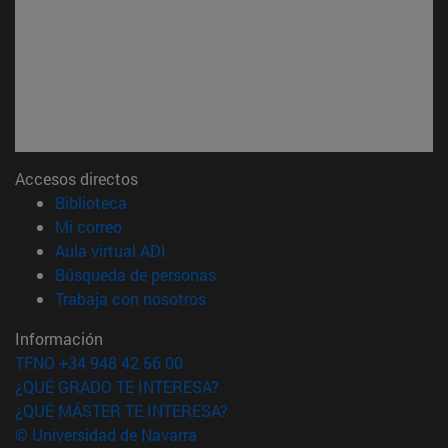
Accesos directos
(abre en nueva ventana)
Biblioteca
(abre en nueva ventana)
Mi correo
(abre en nueva ventana)
Aula virtual ADI
(abre en nueva ventana)
Búsqueda de personas
(abre en nueva ventana)
Trabaja con nosotros
Información
TFNO +34 948 42 56 00
¿QUÉ GRADO TE INTERESA?
¿QUÉ MÁSTER TE INTERESA?
© Universidad de Navarra