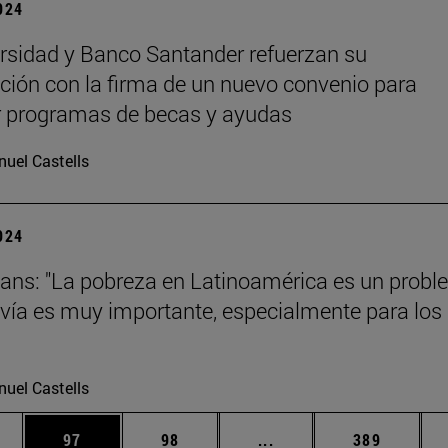
2024
rsidad y Banco Santander refuerzan su
ción con la firma de un nuevo convenio para
r programas de becas y ayudas
uel Castells
2024
ans: "La pobreza en Latinoamérica es un prob
vía es muy importante, especialmente para los
uel Castells
edias Use TAB para desplazarse.
ina
Página
Página
Páginas intermedias Us
Página
97
98
...
389