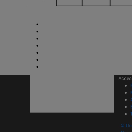
Acces
© Uni