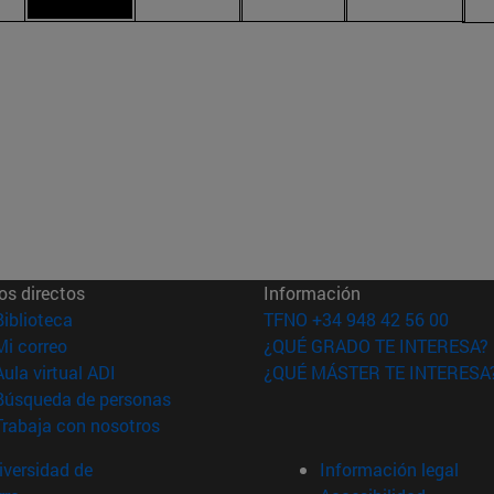
os directos
Información
(abre en nueva ventana)
Biblioteca
TFNO +34 948 42 56 00
(abre en nueva ventana)
Mi correo
¿QUÉ GRADO TE INTERESA?
(abre en nueva ventana)
Aula virtual ADI
¿QUÉ MÁSTER TE INTERESA
(abre en nueva ventana)
Búsqueda de personas
(abre en nueva ventana)
Trabaja con nosotros
versidad de
Información legal