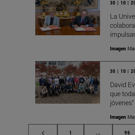
30 | 10 | 
La Unive
colabora
impulsa
Imagen
Man
30 | 10 | 
David Ev
que toda
jóvenes"
Imagen
Man
Página
Páginas interm
Pág
1
...
96