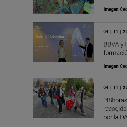
Imagen
Ced
04 | 11 | 
BBVA y l
formació
Imagen
Ced
04 | 11 | 
"48hora
recogida
por la 