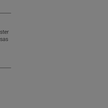
ster
esas