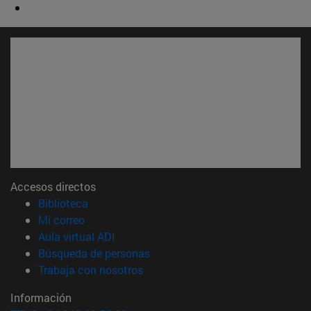
Accesos directos
(abre en nueva ventana)
Biblioteca
(abre en nueva ventana)
Mi correo
(abre en nueva ventana)
Aula virtual ADI
(abre en nueva ventana)
Búsqueda de personas
(abre en nueva ventana)
Trabaja con nosotros
Información