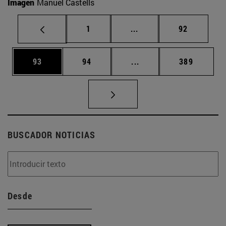
Imagen
Manuel Castells
Página
Páginas intermedias Us
Página
1
...
92
Página
Página
Páginas intermedias U
Página
93
94
...
389
BUSCADOR NOTICIAS
Desde