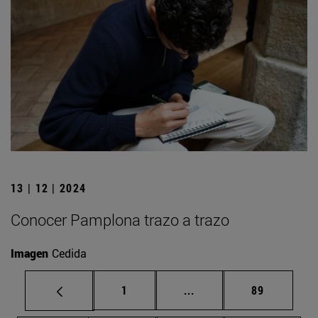
13 | 12 | 2024
Conocer Pamplona trazo a trazo
Imagen
Cedida
Página
Páginas intermedias Us
Página
1
...
89