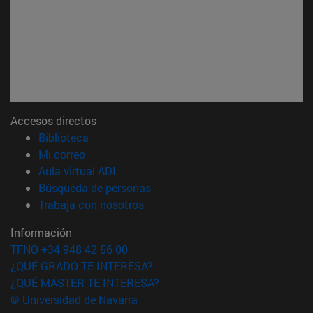
Accesos directos
(abre en nueva ventana)
Biblioteca
(abre en nueva ventana)
Mi correo
(abre en nueva ventana)
Aula virtual ADI
(abre en nueva ventana)
Búsqueda de personas
(abre en nueva ventana)
Trabaja con nosotros
Información
TFNO +34 948 42 56 00
¿QUÉ GRADO TE INTERESA?
¿QUÉ MÁSTER TE INTERESA?
© Universidad de Navarra