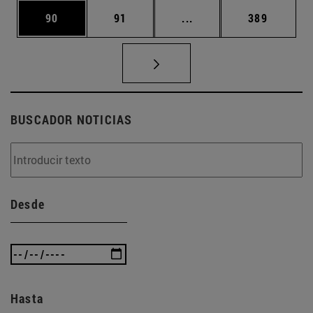
Página
Página
Páginas intermedias U
Página
90
91
...
389
BUSCADOR NOTICIAS
Desde
Hasta