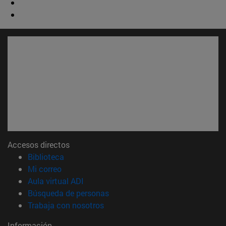
Accesos directos
(abre en nueva ventana)
Biblioteca
(abre en nueva ventana)
Mi correo
(abre en nueva ventana)
Aula virtual ADI
(abre en nueva ventana)
Búsqueda de personas
(abre en nueva ventana)
Trabaja con nosotros
Información