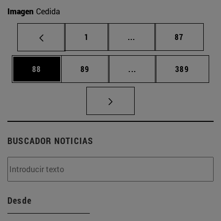
Imagen
Cedida
Página
Páginas intermedias Us
Página
1
...
87
Página
Página
Páginas intermedias U
Página
88
89
...
389
BUSCADOR NOTICIAS
Desde