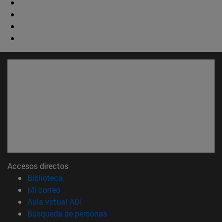
Accesos directos
(abre en nueva ventana)
Biblioteca
(abre en nueva ventana)
Mi correo
(abre en nueva ventana)
Aula virtual ADI
(abre en nueva ventana)
Búsqueda de personas