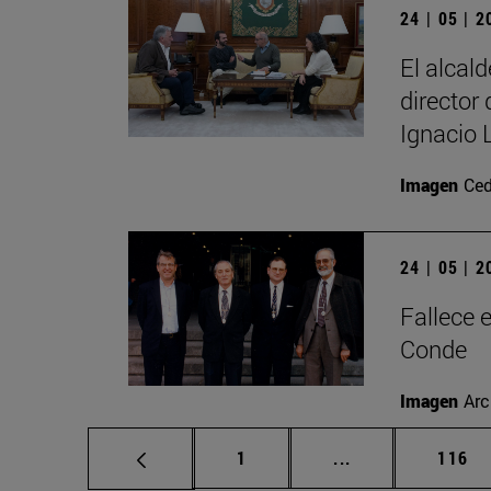
24 | 05 | 
El alcal
director
Ignacio 
Imagen
Ced
24 | 05 | 
Fallece 
Conde
Imagen
Arc
Página
Páginas intermed
Págin
1
...
116