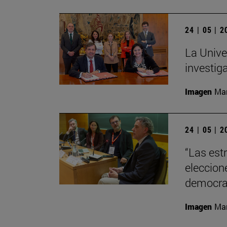
24 | 05 | 
La Unive
investiga
Imagen
Man
24 | 05 | 
“Las est
eleccion
democra
Imagen
Man