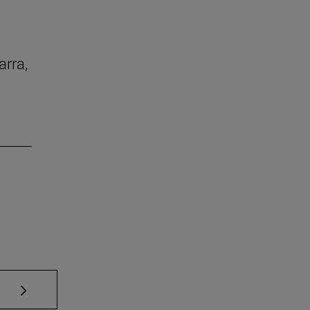
arra,
Use TAB para desplazarse.