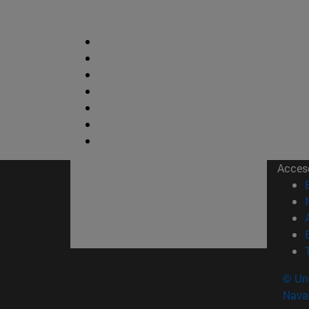
Acces
© Uni
Nava