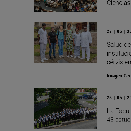
Ciencias
27 | 05 | 
Salud de
instituc
cérvix e
Imagen
Ced
25 | 05 | 
La Facul
43 estud