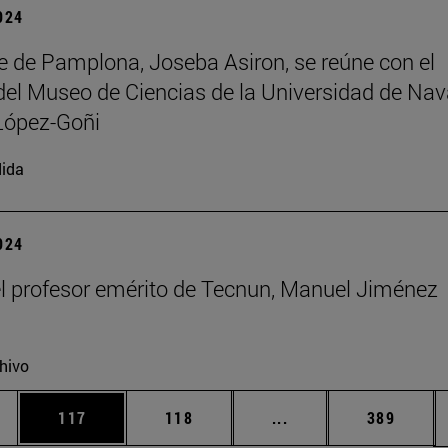
2024
de de Pamplona, Joseba Asiron, se reúne con el
 del Museo de Ciencias de la Universidad de Nav
López-Goñi
ida
2024
el profesor emérito de Tecnun, Manuel Jiménez
hivo
ias Use TAB para desplazarse.
a
Página
Página
Páginas intermedias 
Página
117
118
...
389