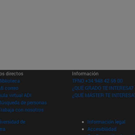
os directos
Información
(abre en nueva ventana)
Biblioteca
TFNO +34 948 42 56 00
(abre en nueva ventana)
Mi correo
¿QUÉ GRADO TE INTERESA?
(abre en nueva ventana)
Aula virtual ADI
¿QUÉ MÁSTER TE INTERESA
(abre en nueva ventana)
Búsqueda de personas
(abre en nueva ventana)
Trabaja con nosotros
versidad de
Información legal
rra
Accesibilidad