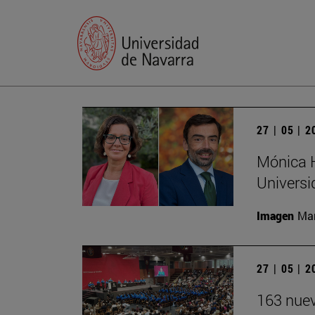
27 | 05 | 
Mónica H
Universi
Imagen
Man
27 | 05 | 
163 nuev