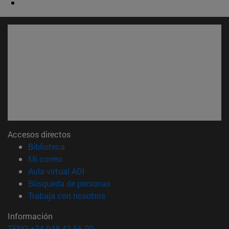
Accesos directos
(abre en nueva ventana)
Biblioteca
(abre en nueva ventana)
Mi correo
(abre en nueva ventana)
Aula virtual ADI
(abre en nueva ventana)
Búsqueda de personas
(abre en nueva ventana)
Trabaja con nosotros
Información
TFNO +34 948 42 56 00