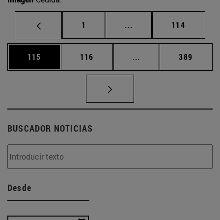
Página
Páginas intermedias Us
Página
1
...
114
Página
Página
Páginas intermedias 
Página
115
116
...
389
BUSCADOR NOTICIAS
Desde