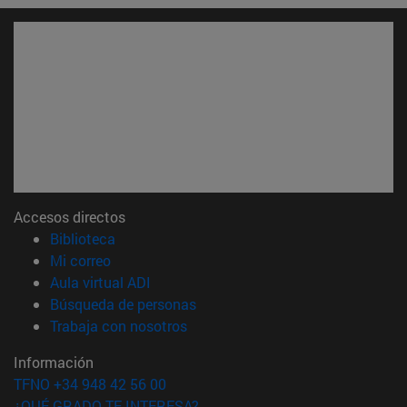
Accesos directos
(abre en nueva ventana)
Biblioteca
(abre en nueva ventana)
Mi correo
(abre en nueva ventana)
Aula virtual ADI
(abre en nueva ventana)
Búsqueda de personas
(abre en nueva ventana)
Trabaja con nosotros
Información
TFNO +34 948 42 56 00
¿QUÉ GRADO TE INTERESA?