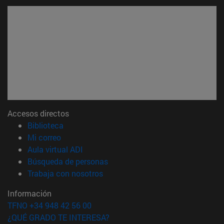
Accesos directos
(abre en nueva ventana)
Biblioteca
(abre en nueva ventana)
Mi correo
(abre en nueva ventana)
Aula virtual ADI
(abre en nueva ventana)
Búsqueda de personas
(abre en nueva ventana)
Trabaja con nosotros
Información
TFNO +34 948 42 56 00
¿QUÉ GRADO TE INTERESA?