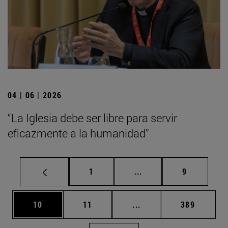
04 | 06 | 2026
“La Iglesia debe ser libre para servir
eficazmente a la humanidad”
Página
Páginas intermedias U
Página
1
...
9
Página
Página
Páginas intermedias U
Página
10
11
...
389