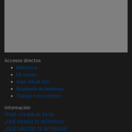
Accesos directos
(abre en nueva ventana)
Biblioteca
(abre en nueva ventana)
Mi correo
(abre en nueva ventana)
Aula virtual ADI
(abre en nueva ventana)
Búsqueda de personas
(abre en nueva ventana)
Trabaja con nosotros
Información
TFNO +34 948 42 56 00
¿QUÉ GRADO TE INTERESA?
¿QUÉ MÁSTER TE INTERESA?