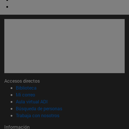
Accesos directos
(abre en nueva ventana)
Biblioteca
(abre en nueva ventana)
Mi correo
(abre en nueva ventana)
Aula virtual ADI
(abre en nueva ventana)
Búsqueda de personas
(abre en nueva ventana)
Trabaja con nosotros
Información