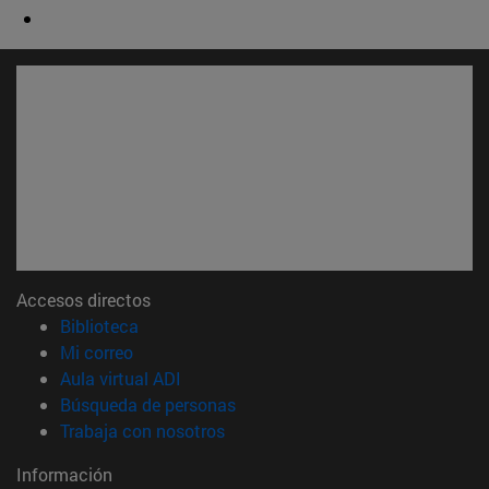
Accesos directos
(abre en nueva ventana)
Biblioteca
(abre en nueva ventana)
Mi correo
(abre en nueva ventana)
Aula virtual ADI
(abre en nueva ventana)
Búsqueda de personas
(abre en nueva ventana)
Trabaja con nosotros
Información