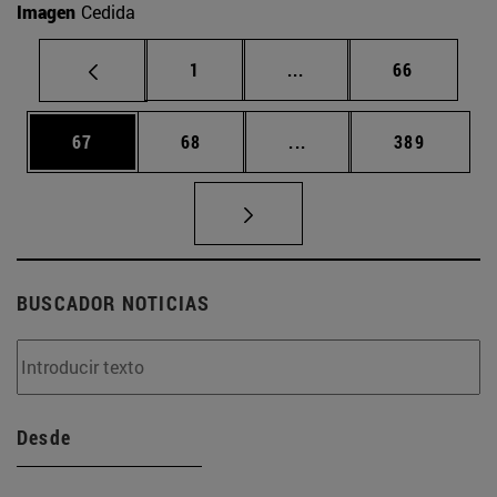
Imagen
Cedida
Página
Páginas intermedias Us
Página
1
...
66
Página
Página
Páginas intermedias U
Página
67
68
...
389
BUSCADOR NOTICIAS
Desde