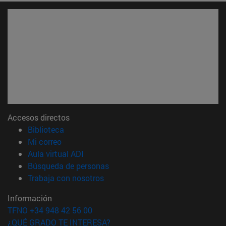
Accesos directos
(abre en nueva ventana)
Biblioteca
(abre en nueva ventana)
Mi correo
(abre en nueva ventana)
Aula virtual ADI
(abre en nueva ventana)
Búsqueda de personas
(abre en nueva ventana)
Trabaja con nosotros
Información
TFNO +34 948 42 56 00
¿QUÉ GRADO TE INTERESA?