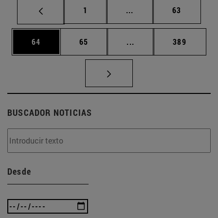
Página
Páginas intermedias Us
Página
1
...
63
Página
Página
Páginas intermedias U
Página
64
65
...
389
BUSCADOR NOTICIAS
Desde