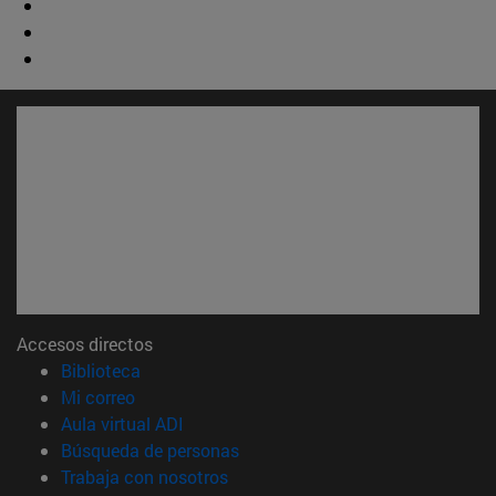
Accesos directos
(abre en nueva ventana)
Biblioteca
(abre en nueva ventana)
Mi correo
(abre en nueva ventana)
Aula virtual ADI
(abre en nueva ventana)
Búsqueda de personas
(abre en nueva ventana)
Trabaja con nosotros