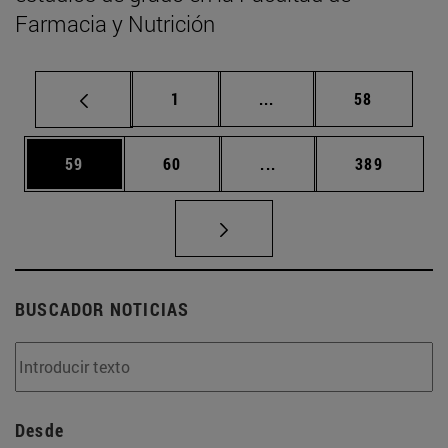
Farmacia y Nutrición
Página
Páginas intermedias Us
Página
1
...
58
Página
Página
Páginas intermedias U
Página
59
60
...
389
BUSCADOR NOTICIAS
Desde