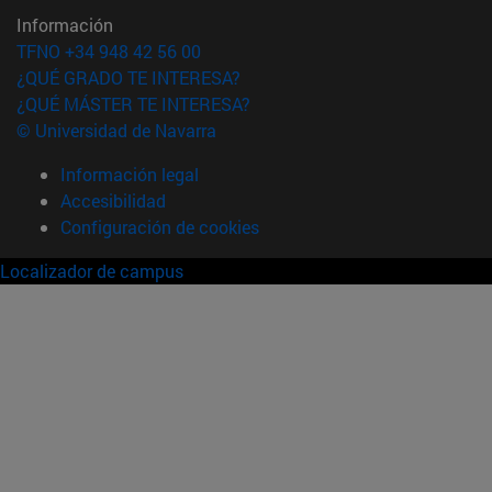
Información
TFNO +34 948 42 56 00
¿QUÉ GRADO TE INTERESA?
¿QUÉ MÁSTER TE INTERESA?
© Universidad de Navarra
Información legal
Accesibilidad
Configuración de cookies
Localizador de campus