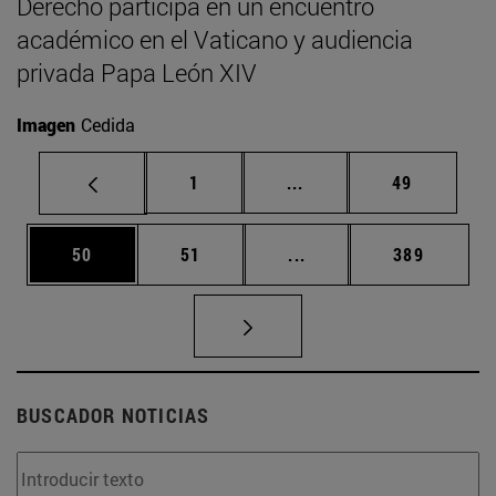
Derecho participa en un encuentro
académico en el Vaticano y audiencia
privada Papa León XIV
Imagen
Cedida
Página
Páginas intermedias Us
Página
1
...
49
Página
Página
Páginas intermedias U
Página
50
51
...
389
BUSCADOR NOTICIAS