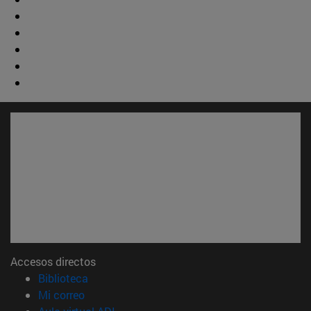
Accesos directos
(abre en nueva ventana)
Biblioteca
(abre en nueva ventana)
Mi correo
(abre en nueva ventana)