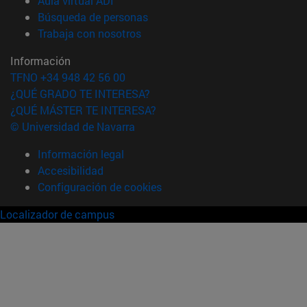
Aula virtual ADI
(abre en nueva ventana)
Búsqueda de personas
(abre en nueva ventana)
Trabaja con nosotros
Información
TFNO +34 948 42 56 00
¿QUÉ GRADO TE INTERESA?
¿QUÉ MÁSTER TE INTERESA?
© Universidad de Navarra
Información legal
Accesibilidad
Configuración de cookies
Localizador de campus