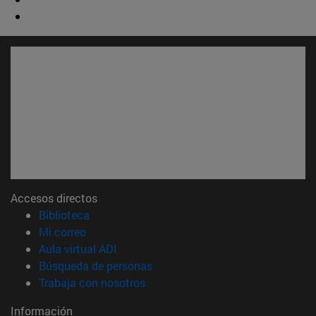
Accesos directos
(abre en nueva ventana)
Biblioteca
(abre en nueva ventana)
Mi correo
(abre en nueva ventana)
Aula virtual ADI
(abre en nueva ventana)
Búsqueda de personas
(abre en nueva ventana)
Trabaja con nosotros
Información