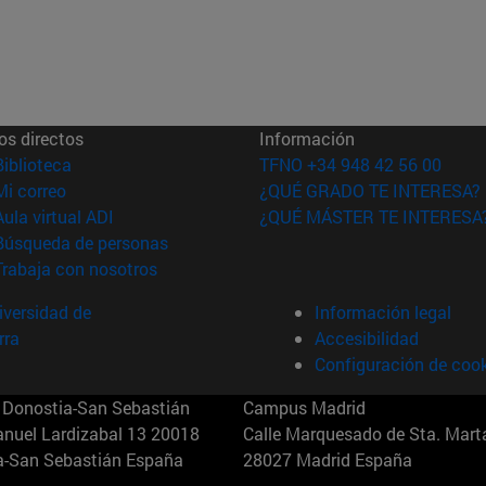
os directos
Información
(abre en nueva ventana)
Biblioteca
TFNO +34 948 42 56 00
(abre en nueva ventana)
Mi correo
¿QUÉ GRADO TE INTERESA?
(abre en nueva ventana)
Aula virtual ADI
¿QUÉ MÁSTER TE INTERESA
(abre en nueva ventana)
Búsqueda de personas
(abre en nueva ventana)
Trabaja con nosotros
versidad de
Información legal
rra
Accesibilidad
Configuración de coo
Donostia-San Sebastián
Campus Madrid
anuel Lardizabal 13 20018
Calle Marquesado de Sta. Marta
a-San Sebastián España
28027 Madrid España