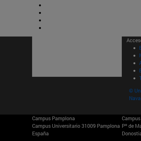
Acces
© Uni
Nava
Campus Pamplona
Campus 
Campus Universitario 31009 Pamplona
Pº de M
España
Donosti