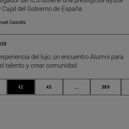
Cajal del Gobierno de España
uel Castells
2025
 experiencia del lujo, un encuentro Alumni para
 el talento y crear comunidad
edias Use TAB para desplazarse.
ina
Página
Página
Páginas intermedias Us
Página
42
43
...
389