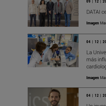
09 | 12 | 
DATAI ce
Imagen
Man
04 | 12 | 
La Univer
más infl
cardiolo
Imagen
Man
04 | 12 | 
Un inves