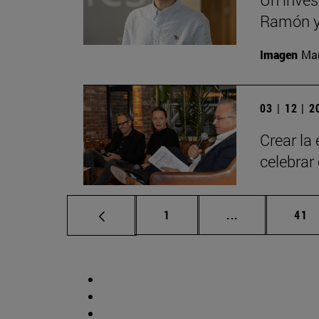
Ramón y 
Imagen
Man
03 | 12 | 
Crear la
celebrar
Página
Páginas interm
Pág
1
...
41