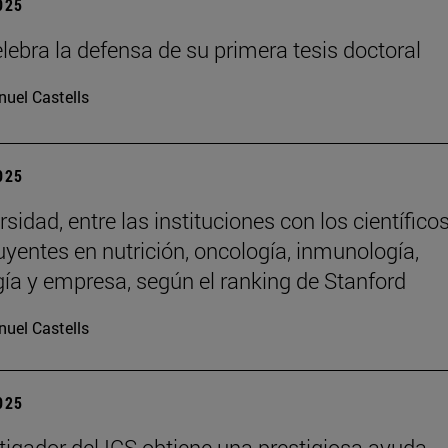
2025
lebra la defensa de su primera tesis doctoral
uel Castells
2025
sidad, entre las instituciones con los científico
uyentes en nutrición, oncología, inmunología,
gía y empresa, según el ranking de Stanford
uel Castells
2025
tigador del ICS obtiene una prestigiosa ayuda