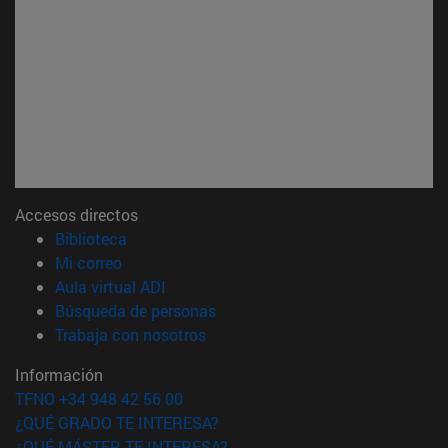
Accesos directos
(abre en nueva ventana)
Biblioteca
(abre en nueva ventana)
Mi correo
(abre en nueva ventana)
Aula virtual ADI
(abre en nueva ventana)
Búsqueda de personas
(abre en nueva ventana)
Trabaja con nosotros
Información
TFNO +34 948 42 56 00
¿QUÉ GRADO TE INTERESA?
¿QUÉ MÁSTER TE INTERESA?