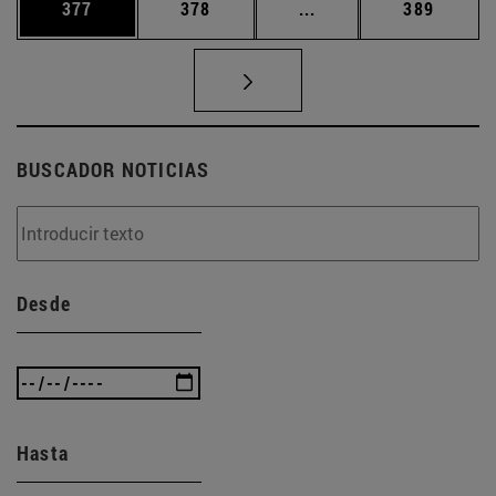
Página
Página
Páginas intermedias 
Página
377
378
...
389
BUSCADOR NOTICIAS
Desde
Hasta