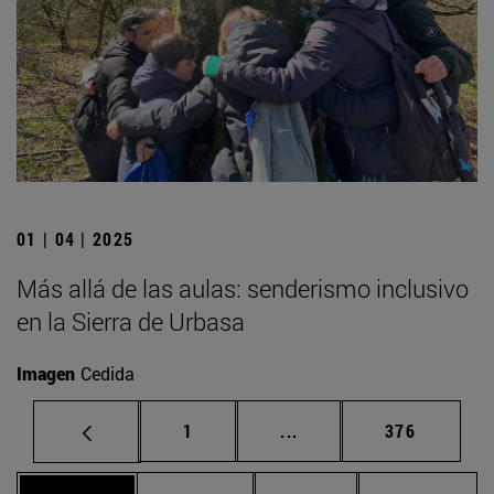
01 | 04 | 2025
Más allá de las aulas: senderismo inclusivo
en la Sierra de Urbasa
Imagen
Cedida
Página
Páginas intermedias Us
Página
1
...
376