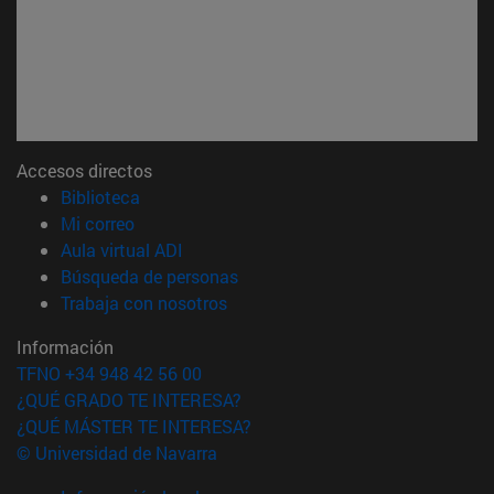
Accesos directos
(abre en nueva ventana)
Biblioteca
(abre en nueva ventana)
Mi correo
(abre en nueva ventana)
Aula virtual ADI
(abre en nueva ventana)
Búsqueda de personas
(abre en nueva ventana)
Trabaja con nosotros
Información
TFNO +34 948 42 56 00
¿QUÉ GRADO TE INTERESA?
¿QUÉ MÁSTER TE INTERESA?
© Universidad de Navarra