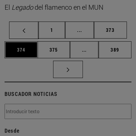
El
Legado
del flamenco en el MUN
Página
Páginas intermedias Us
Página
1
...
373
Página
Página
Páginas intermedias 
Página
374
375
...
389
BUSCADOR NOTICIAS
Desde