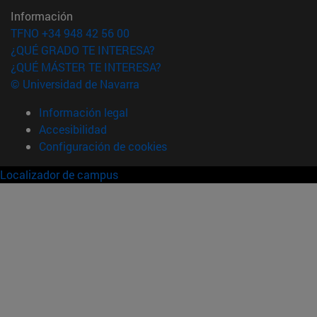
Información
TFNO +34 948 42 56 00
¿QUÉ GRADO TE INTERESA?
¿QUÉ MÁSTER TE INTERESA?
© Universidad de Navarra
Información legal
Accesibilidad
Configuración de cookies
Localizador de campus