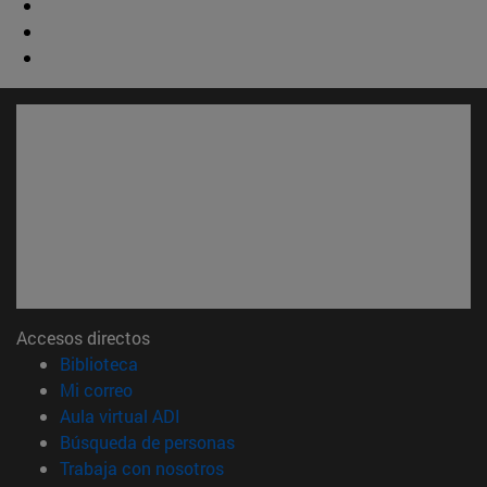
Accesos directos
(abre en nueva ventana)
Biblioteca
(abre en nueva ventana)
Mi correo
(abre en nueva ventana)
Aula virtual ADI
(abre en nueva ventana)
Búsqueda de personas
(abre en nueva ventana)
Trabaja con nosotros