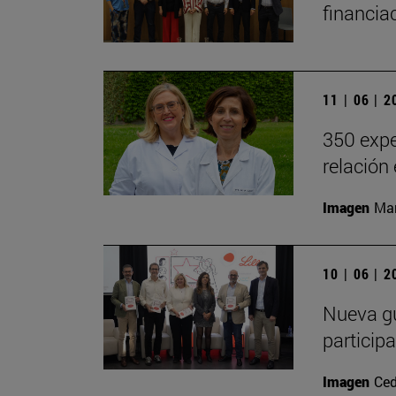
financia
11 | 06 | 
350 expe
relación
Imagen
Man
10 | 06 | 
Nueva gu
particip
Imagen
Ced