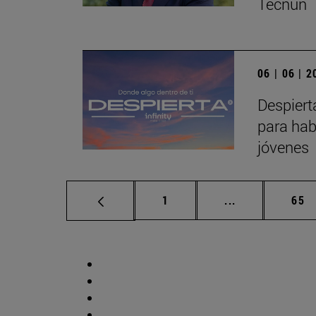
Tecnun
06 | 06 | 
Despiert
para hab
jóvenes
Página
Páginas interm
Pág
1
...
65