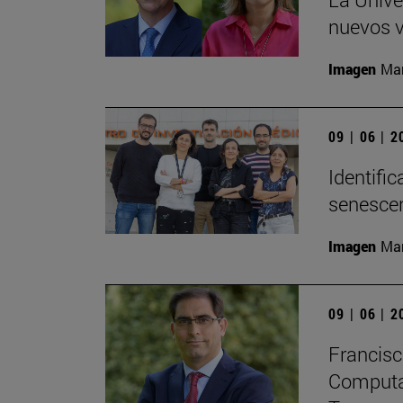
nuevos v
Imagen
Man
09 | 06 | 
Identifi
senesce
Imagen
Man
09 | 06 | 
Francisc
Computaci