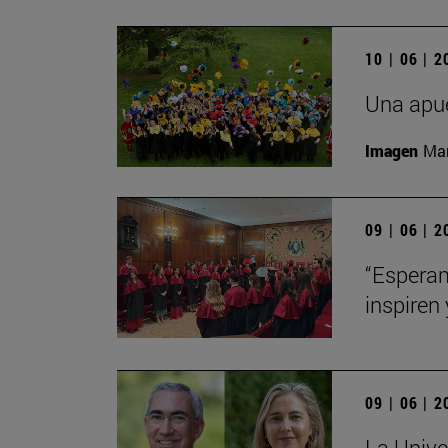
10 | 06 | 
Una apue
Imagen
Man
09 | 06 | 
“Esperam
inspiren 
09 | 06 | 
La Unive