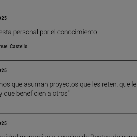
2025
sta personal por el conocimiento
uel Castells
2025
os que asuman proyectos que les reten, que le
y que beneficien a otros”
2025
rsidad reorganiza su equipo de Rectorado con 