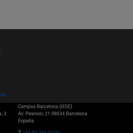
?
kies
Campus Barcelona (IESE)
, 3
Av. Pearson, 21 08034 Barcelona
España
T.
+34 93 253 42 00