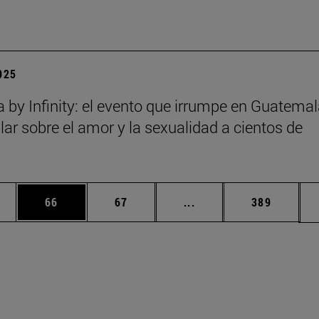
2025
a by Infinity: el evento que irrumpe en Guatema
lar sobre el amor y la sexualidad a cientos de
edias Use TAB para desplazarse.
ina
Página
Página
Páginas intermedias Us
Página
66
67
...
389