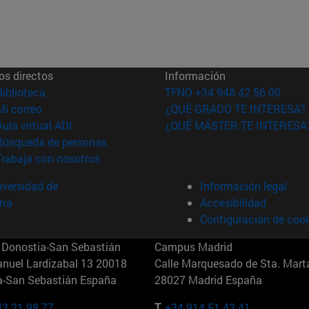
os directos
Información
(abre en nueva ventana)
Biblioteca
TFNO +34 948 42 56 00
(abre en nueva ventana)
Mi correo
¿QUÉ GRADO TE INTERESA?
(abre en nueva ventana)
Aula virtual ADI
¿QUÉ MÁSTER TE INTERESA
(abre en nueva ventana)
Búsqueda de personas
(abre en nueva ventana)
Trabaja con nosotros
versidad de
Información legal
rra
Accesibilidad
Configuración de coo
Donostia-San Sebastián
Campus Madrid
anuel Lardizabal 13 20018
Calle Marquesado de Sta. Marta
a-San Sebastián España
28027 Madrid España
43 21 98 77
T.
+34 914 51 43 41