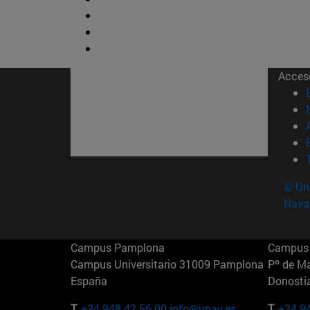
Acces
© Uni
Nava
Campus Pamplona
Campus 
Campus Universitario 31009 Pamplona
Pº de M
España
Donosti
T.
+34 948 42 56 00
info@unav.es
T.
+34 9