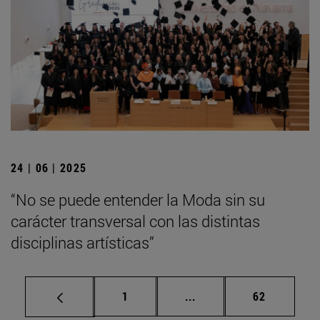
24 | 06 | 2025
“No se puede entender la Moda sin su
carácter transversal con las distintas
disciplinas artísticas”
Página
Páginas intermedias Us
Página
1
...
62