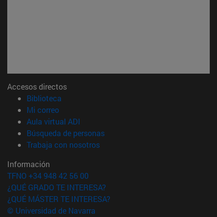
Accesos directos
(abre en nueva ventana)
Biblioteca
(abre en nueva ventana)
Mi correo
(abre en nueva ventana)
Aula virtual ADI
(abre en nueva ventana)
Búsqueda de personas
(abre en nueva ventana)
Trabaja con nosotros
Información
TFNO +34 948 42 56 00
¿QUÉ GRADO TE INTERESA?
¿QUÉ MÁSTER TE INTERESA?
© Universidad de Navarra