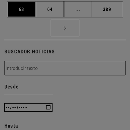
Página
Página
Páginas intermedias U
Página
63
64
...
389
BUSCADOR NOTICIAS
Desde
Hasta