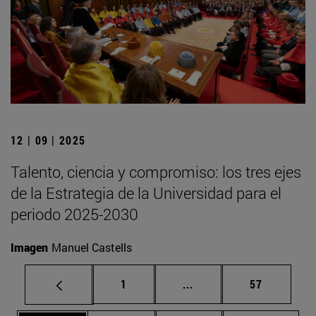
12 | 09 | 2025
Talento, ciencia y compromiso: los tres ejes
de la Estrategia de la Universidad para el
periodo 2025-2030
Imagen
Manuel Castells
Página
Páginas intermedias Us
Página
1
...
57