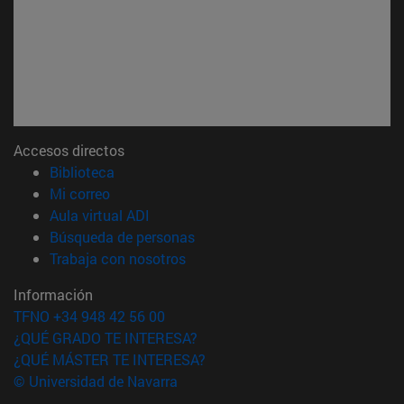
Accesos directos
(abre en nueva ventana)
Biblioteca
(abre en nueva ventana)
Mi correo
(abre en nueva ventana)
Aula virtual ADI
(abre en nueva ventana)
Búsqueda de personas
(abre en nueva ventana)
Trabaja con nosotros
Información
TFNO +34 948 42 56 00
¿QUÉ GRADO TE INTERESA?
¿QUÉ MÁSTER TE INTERESA?
© Universidad de Navarra