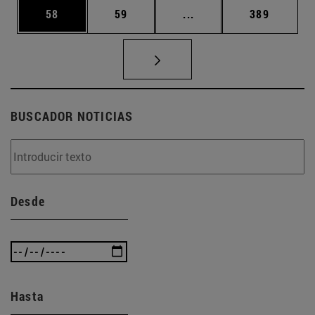
Página
Página
Páginas intermedias U
Página
58
59
...
389
BUSCADOR NOTICIAS
Desde
Hasta