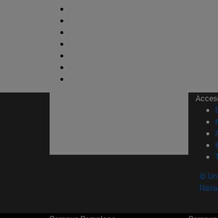
Acces
© Uni
Nava