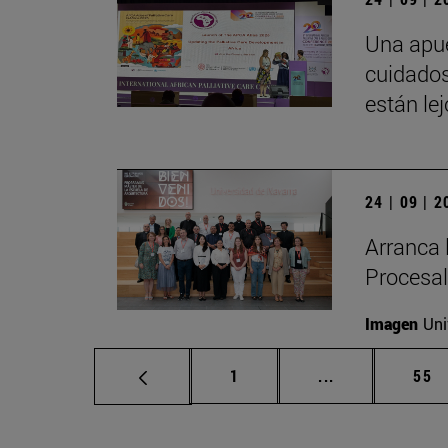
Una apue
cuidados
están le
24 | 09 | 
Arranca 
Procesal
Imagen
Uni
Página
Páginas interm
Pág
1
...
55