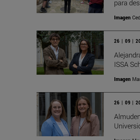
para des
Imagen
Ced
26 | 09 | 
Alejandr
ISSA Sc
Imagen
Man
26 | 09 | 
Almudena
Universi