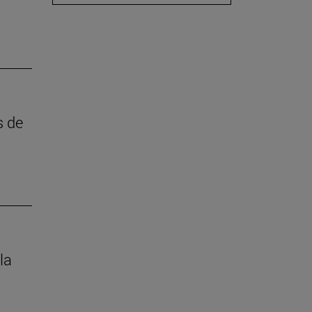
s de
la