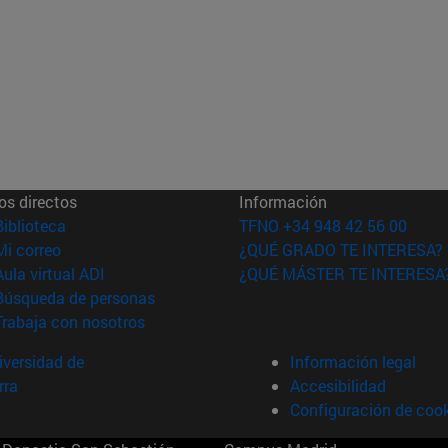
os directos
Información
(abre en nueva ventana)
Biblioteca
TFNO +34 948 42 56 00
(abre en nueva ventana)
Mi correo
¿QUÉ GRADO TE INTERESA?
(abre en nueva ventana)
Aula virtual ADI
¿QUÉ MÁSTER TE INTERESA
(abre en nueva ventana)
Búsqueda de personas
(abre en nueva ventana)
Trabaja con nosotros
versidad de
Información legal
rra
Accesibilidad
Configuración de coo