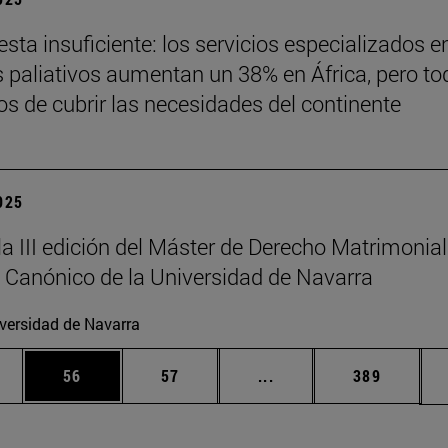
sta insuficiente: los servicios especializados e
 paliativos aumentan un 38% en África, pero to
jos de cubrir las necesidades del continente
2025
la III edición del Máster de Derecho Matrimonial
 Canónico de la Universidad de Navarra
versidad de Navarra
edias Use TAB para desplazarse.
ina
Página
Página
Páginas intermedias Us
Página
56
57
...
389