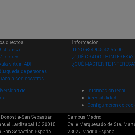
os directos
Información
(abre en nueva ventana)
Biblioteca
TFNO +34 948 42 56 00
(abre en nueva ventana)
Mi correo
¿QUÉ GRADO TE INTERESA?
(abre en nueva ventana)
Aula virtual ADI
¿QUÉ MÁSTER TE INTERESA
(abre en nueva ventana)
Búsqueda de personas
(abre en nueva ventana)
Trabaja con nosotros
versidad de
Información legal
rra
Accesibilidad
Configuración de coo
Donostia-San Sebastián
Campus Madrid
anuel Lardizabal 13 20018
Calle Marquesado de Sta. Marta
a-San Sebastián España
28027 Madrid España