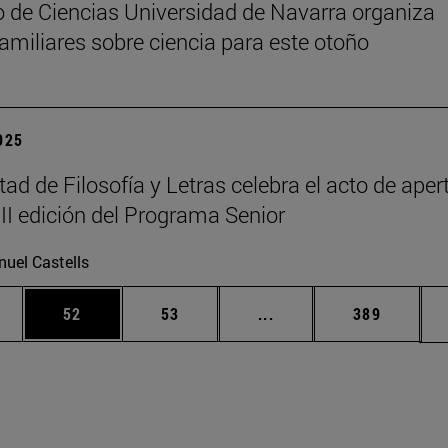
 de Ciencias Universidad de Navarra organiza
 familiares sobre ciencia para este otoño
2025
tad de Filosofía y Letras celebra el acto de aper
III edición del Programa Senior
uel Castells
edias Use TAB para desplazarse.
ina
Página
Página
Páginas intermedias Us
Página
52
53
...
389