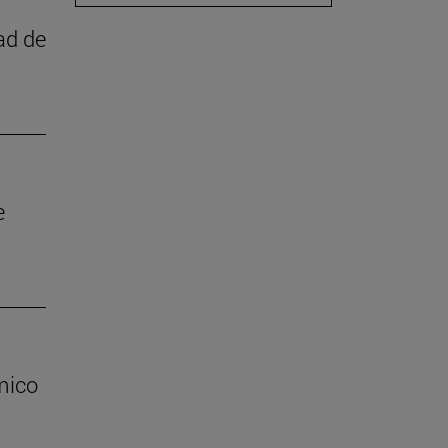
ad de
e
mico