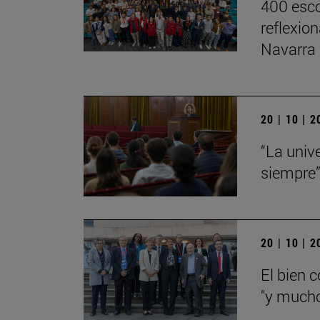
400 esco
reflexio
Navarra
20 | 10 | 
“La univ
siempre
20 | 10 | 
El bien 
"y mucho