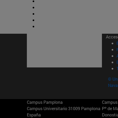
Acces
© Uni
Nava
Campus Pamplona
Campus 
Campus Universitario 31009 Pamplona
Pº de M
España
Donosti