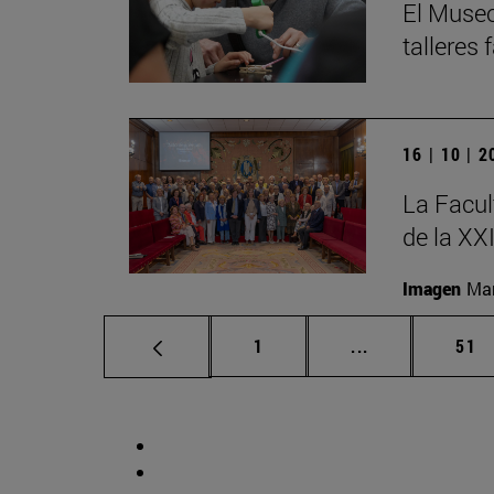
El Museo
talleres
16 | 10 | 
La Facul
de la XX
Imagen
Man
Página
Páginas interm
Pág
1
...
51