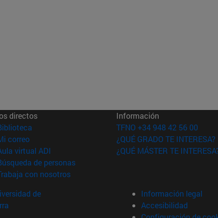
os directos
Información
(abre en nueva ventana)
Biblioteca
TFNO +34 948 42 56 00
(abre en nueva ventana)
Mi correo
¿QUÉ GRADO TE INTERESA?
(abre en nueva ventana)
Aula virtual ADI
¿QUÉ MÁSTER TE INTERESA
(abre en nueva ventana)
Búsqueda de personas
(abre en nueva ventana)
Trabaja con nosotros
versidad de
Información legal
rra
Accesibilidad
Configuración de coo