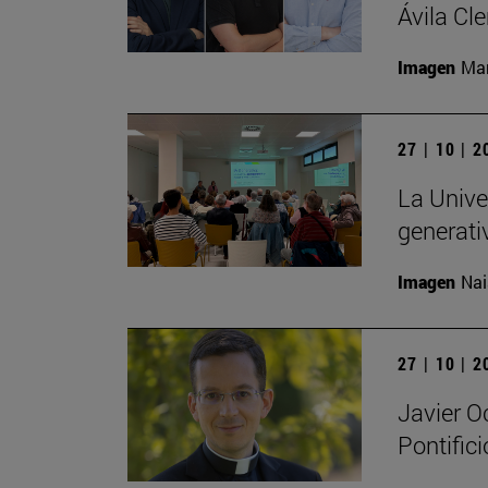
Ávila Cl
Imagen
Man
27 | 10 | 
La Univer
generati
Imagen
Nai
27 | 10 | 
Javier O
Pontific