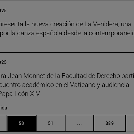
2025
resenta la nueva creación de La Venidera, una
por la danza española desde la contemporanei
2025
ra Jean Monnet de la Facultad de Derecho part
cuentro académico en el Vaticano y audiencia
Papa León XIV
ida
edias Use TAB para desplazarse.
ina
Página
Página
Páginas intermedias Us
Página
50
51
...
389