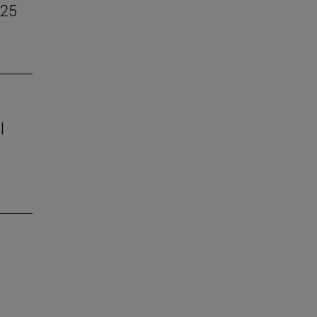
–25
l