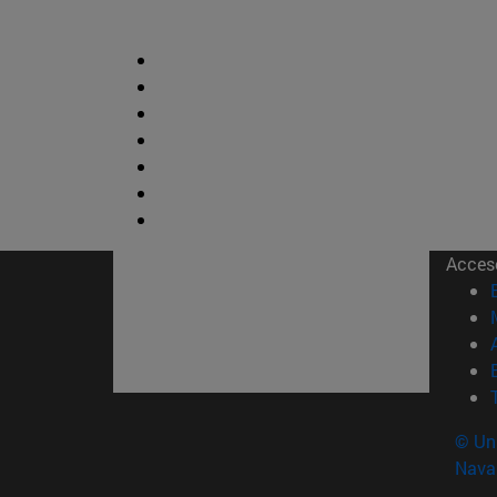
Acces
© Uni
Nava