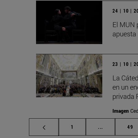
24 | 10 | 
El MUN p
apuesta 
23 | 10 | 
La Cáted
en un en
privada 
Imagen
Ced
Página
Páginas interm
Pág
1
...
49