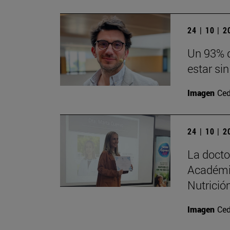
24 | 10 | 
Un 93% d
estar sin
Imagen
Ced
24 | 10 | 
La doct
Académi
Nutrición
Imagen
Ced