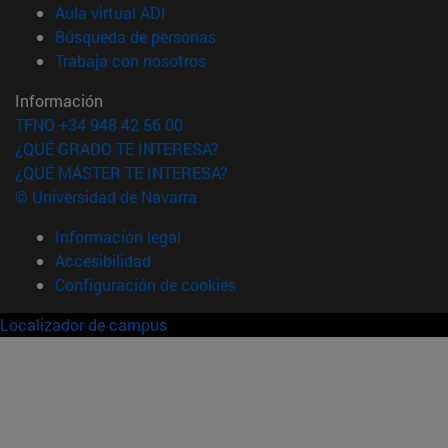
(abre en nueva ventana)
Aula virtual ADI
(abre en nueva ventana)
Búsqueda de personas
(abre en nueva ventana)
Trabaja con nosotros
Información
TFNO +34 948 42 56 00
¿QUÉ GRADO TE INTERESA?
¿QUÉ MÁSTER TE INTERESA?
© Universidad de Navarra
Información legal
Accesibilidad
Configuración de cookies
Localizador de campus