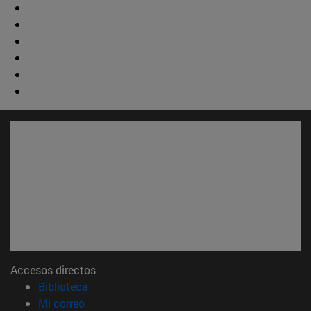
Accesos directos
(abre en nueva ventana)
Biblioteca
(abre en nueva ventana)
Mi correo