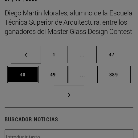
Diego Martín Morales, alumno de la Escuela
Técnica Superior de Arquitectura, entre los
ganadores del Master Glass Design Contest
Página
Páginas intermedias Us
Página
1
...
47
Página
Página
Páginas intermedias U
Página
48
49
...
389
BUSCADOR NOTICIAS