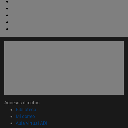
Accesos directos
(abre en nueva ventana)
Biblioteca
(abre en nueva ventana)
Mi correo
(abre en nueva ventana)
Aula virtual ADI