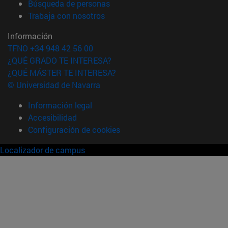
(abre en nueva ventana)
Búsqueda de personas
(abre en nueva ventana)
Trabaja con nosotros
Información
TFNO +34 948 42 56 00
¿QUÉ GRADO TE INTERESA?
¿QUÉ MÁSTER TE INTERESA?
© Universidad de Navarra
Información legal
Accesibilidad
Configuración de cookies
Localizador de campus