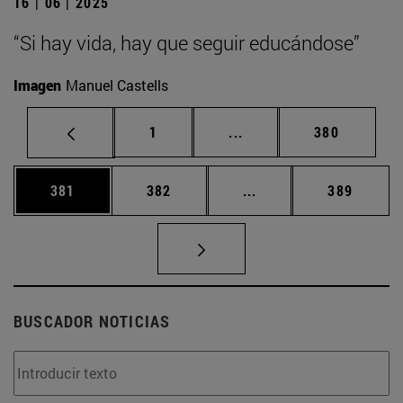
16 | 06 | 2025
“Si hay vida, hay que seguir educándose”
Imagen
Manuel Castells
Página
Páginas intermedias Us
Página
1
...
380
Página
Página
Páginas intermedias 
Página
381
382
...
389
BUSCADOR NOTICIAS