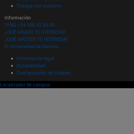
(abre en nueva ventana)
Trabaja con nosotros
Información
TFNO +34 948 42 56 00
¿QUÉ GRADO TE INTERESA?
¿QUÉ MÁSTER TE INTERESA?
© Universidad de Navarra
Información legal
Accesibilidad
Configuración de cookies
Localizador de campus