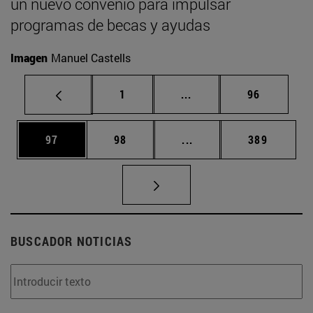
un nuevo convenio para impulsar
programas de becas y ayudas
Imagen
Manuel Castells
Página
Páginas intermedias Us
Página
1
...
96
Página
Página
Páginas intermedias U
Página
97
98
...
389
BUSCADOR NOTICIAS