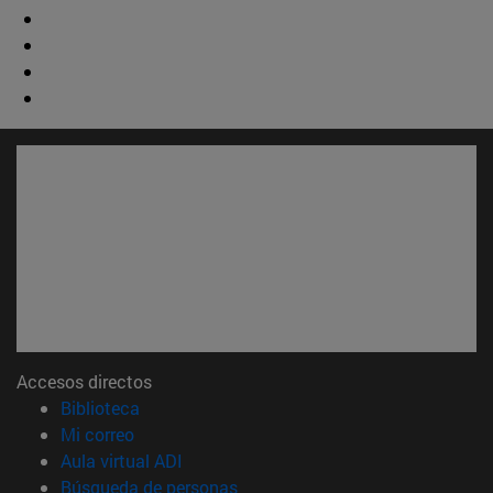
Accesos directos
(abre en nueva ventana)
Biblioteca
(abre en nueva ventana)
Mi correo
(abre en nueva ventana)
Aula virtual ADI
(abre en nueva ventana)
Búsqueda de personas