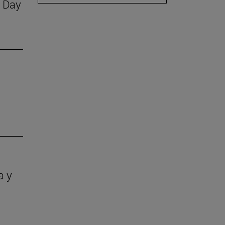
S Day
a y