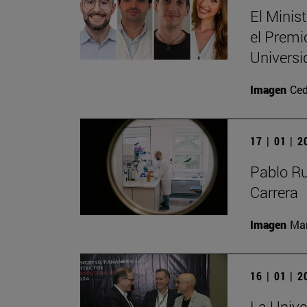
El Minis
el Premi
Universi
Imagen
Ced
17 | 01 | 
Pablo R
Carrera
Imagen
Man
16 | 01 | 
La Unive