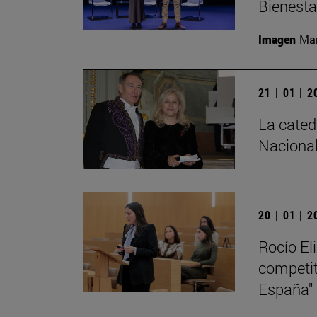
Bienesta
Imagen
Man
21 | 01 | 
La cated
Nacional
20 | 01 | 
Rocío El
competiti
España"