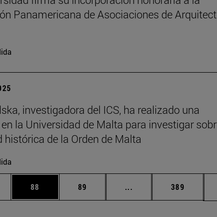
ón Panamericana de Asociaciones de Arquitec
ida
2025
ska, investigadora del ICS, ha realizado una
 en la Universidad de Malta para investigar sobr
d histórica de la Orden de Malta
ida
edias Use TAB para desplazarse.
ina
Página
Página
Páginas intermedias Us
Página
88
89
...
389