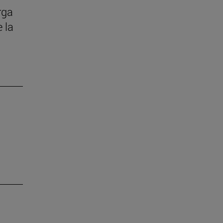
rga
 la