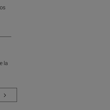
tos
e la
e TAB para desplazarse.