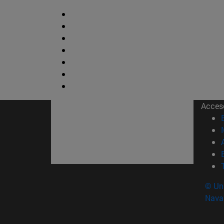
Acces
© Uni
Nava