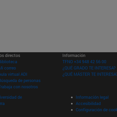
os directos
Información
(abre en nueva ventana)
Biblioteca
TFNO +34 948 42 56 00
(abre en nueva ventana)
Mi correo
¿QUÉ GRADO TE INTERESA?
(abre en nueva ventana)
Aula virtual ADI
¿QUÉ MÁSTER TE INTERESA
(abre en nueva ventana)
Búsqueda de personas
(abre en nueva ventana)
Trabaja con nosotros
versidad de
Información legal
rra
Accesibilidad
Configuración de coo