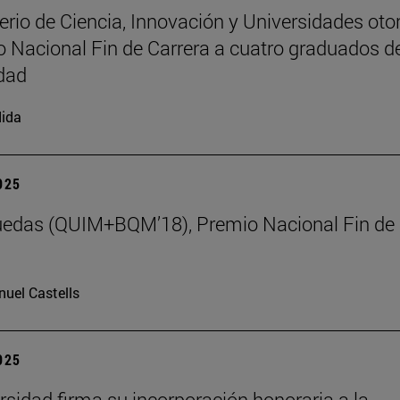
terio de Ciencia, Innovación y Universidades oto
o Nacional Fin de Carrera a cuatro graduados de
dad
ida
2025
uedas (QUIM+BQM’18), Premio Nacional Fin de
uel Castells
2025
rsidad firma su incorporación honoraria a la