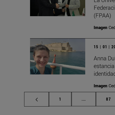
Federaci
(FPAA)
Imagen
Ced
15 | 01 | 
Anna Dul
estancia
identida
Imagen
Ced
Página
Páginas interm
Pág
1
...
87