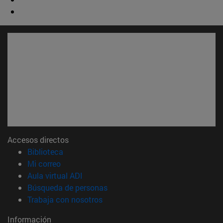
Accesos directos
(abre en nueva ventana)
Biblioteca
(abre en nueva ventana)
Mi correo
(abre en nueva ventana)
Aula virtual ADI
(abre en nueva ventana)
Búsqueda de personas
(abre en nueva ventana)
Trabaja con nosotros
Información