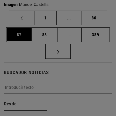
Imagen
Manuel Castells
Página
Páginas intermedias Us
Página
1
...
86
Página
Página
Páginas intermedias U
Página
87
88
...
389
BUSCADOR NOTICIAS
Desde