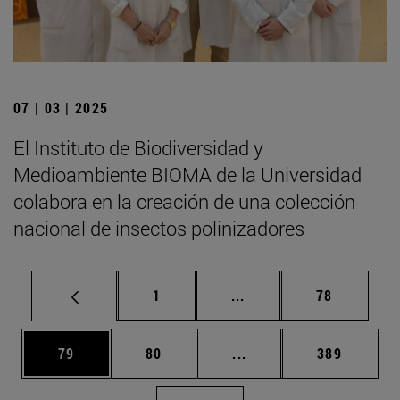
07 | 03 | 2025
El Instituto de Biodiversidad y
Medioambiente BIOMA de la Universidad
colabora en la creación de una colección
nacional de insectos polinizadores
Página
Páginas intermedias Us
Página
1
...
78
Página
Página
Páginas intermedias U
Página
79
80
...
389