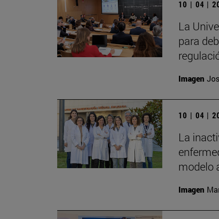
10 | 04 | 
La Unive
para deb
regulaci
Imagen
Jos
10 | 04 | 
La inact
enfermed
modelo 
Imagen
Man