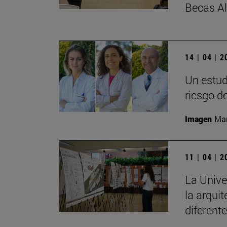
Becas A
14 | 04 | 
Un estud
riesgo d
Imagen
Man
11 | 04 | 
La Unive
la arqui
diferent