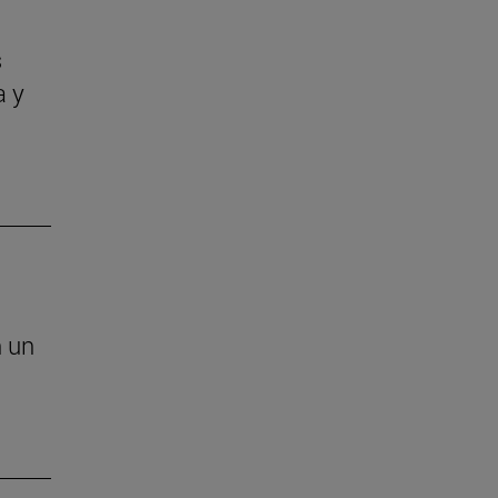
s
a y
n un