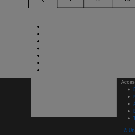
Acces
© Uni