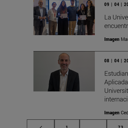
09 | 04 | 
La Univer
encuentr
Imagen
Man
08 | 04 | 
Estudian
Aplicada 
Universi
internac
Imagen
Ced
Página
Páginas interm
Pág
1
...
73