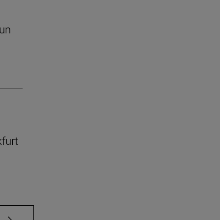
 un
kfurt
e TAB para desplazarse.