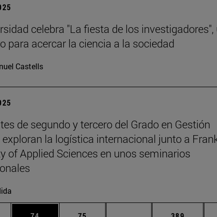
2025
sidad celebra "La fiesta de los investigadores",
o para acercar la ciencia a la sociedad
uel Castells
2025
tes de segundo y tercero del Grado en Gestión
exploran la logística internacional junto a Fran
ty of Applied Sciences en unos seminarios
ionales
ida
edias Use TAB para desplazarse.
ina
Página
Página
Páginas intermedias Us
Página
74
75
...
389