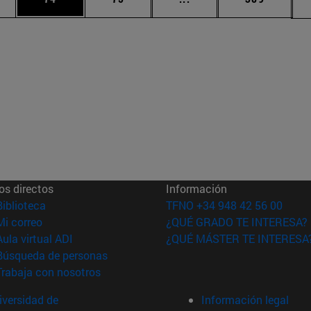
os directos
Información
(abre en nueva ventana)
Biblioteca
TFNO +34 948 42 56 00
(abre en nueva ventana)
Mi correo
¿QUÉ GRADO TE INTERESA?
(abre en nueva ventana)
Aula virtual ADI
¿QUÉ MÁSTER TE INTERESA
(abre en nueva ventana)
Búsqueda de personas
(abre en nueva ventana)
Trabaja con nosotros
versidad de
Información legal