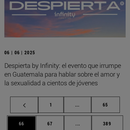
06 | 06 | 2025
Despierta by Infinity: el evento que irrumpe
en Guatemala para hablar sobre el amor y
la sexualidad a cientos de jóvenes
Página
Páginas intermedias Us
Página
1
...
65
Página
Página
Páginas intermedias U
Página
66
67
...
389