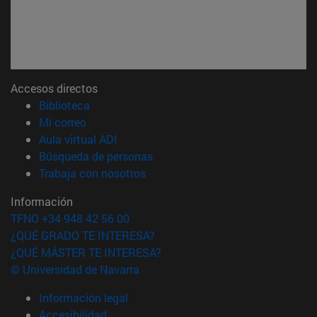
Accesos directos
(abre en nueva ventana)
Biblioteca
(abre en nueva ventana)
Mi correo
(abre en nueva ventana)
Aula virtual ADI
(abre en nueva ventana)
Búsqueda de personas
(abre en nueva ventana)
Trabaja con nosotros
Información
TFNO +34 948 42 56 00
¿QUÉ GRADO TE INTERESA?
¿QUÉ MÁSTER TE INTERESA?
© Universidad de Navarra
Información legal
Accesibilidad