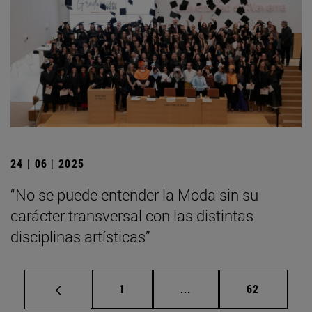
24 | 06 | 2025
“No se puede entender la Moda sin su
carácter transversal con las distintas
disciplinas artísticas”
Página
Páginas intermedias Us
Página
1
...
62