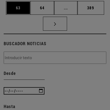
Página
Página
Páginas intermedias U
Página
63
64
...
389
BUSCADOR NOTICIAS
Desde
Hasta