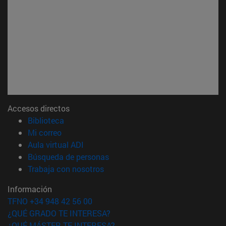
Accesos directos
(abre en nueva ventana)
Biblioteca
(abre en nueva ventana)
Mi correo
(abre en nueva ventana)
Aula virtual ADI
(abre en nueva ventana)
Búsqueda de personas
(abre en nueva ventana)
Trabaja con nosotros
Información
TFNO +34 948 42 56 00
¿QUÉ GRADO TE INTERESA?
¿QUÉ MÁSTER TE INTERESA?