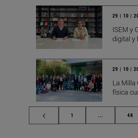
29 | 10 | 
ISEM y G
digital 
29 | 10 | 
La Milla
física cu
Página
Páginas interm
Pág
1
...
48