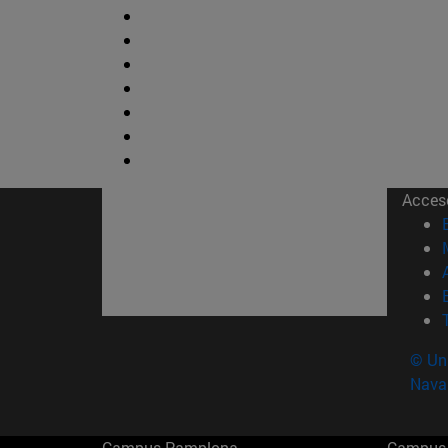
Acces
© Uni
Nava
Campus Pamplona
Campus 