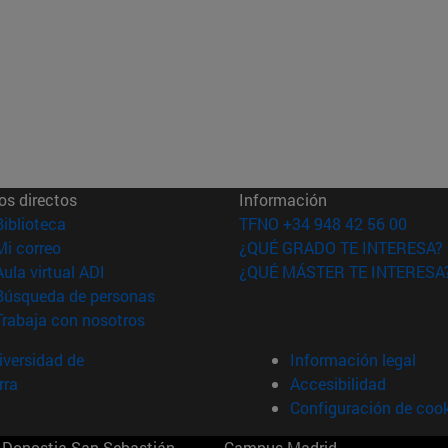
os directos
Información
(abre en nueva ventana)
Biblioteca
TFNO +34 948 42 56 00
(abre en nueva ventana)
Mi correo
¿QUÉ GRADO TE INTERESA?
(abre en nueva ventana)
Aula virtual ADI
¿QUÉ MÁSTER TE INTERESA
(abre en nueva ventana)
Búsqueda de personas
(abre en nueva ventana)
Trabaja con nosotros
versidad de
Información legal
rra
Accesibilidad
Configuración de coo
Donostia-San Sebastián
Campus Madrid