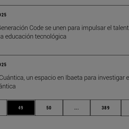
2025
eneración Code se unen para impulsar el talen
y la educación tecnológica
2025
 Cuántica, un espacio en Ibaeta para investigar 
ántica
edias Use TAB para desplazarse.
ina
Página
Página
Páginas intermedias Us
Página
49
50
...
389