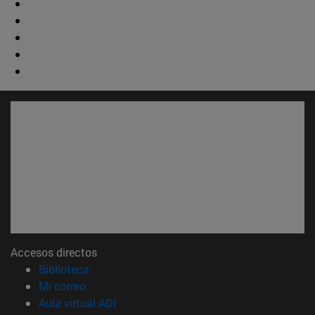
Accesos directos
(abre en nueva ventana)
Biblioteca
(abre en nueva ventana)
Mi correo
(abre en nueva ventana)
Aula virtual ADI