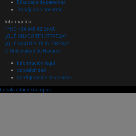
(abre en nueva ventana)
Búsqueda de personas
(abre en nueva ventana)
Trabaja con nosotros
Información
TFNO +34 948 42 56 00
¿QUÉ GRADO TE INTERESA?
¿QUÉ MÁSTER TE INTERESA?
© Universidad de Navarra
Información legal
Accesibilidad
Configuración de cookies
Localizador de campus