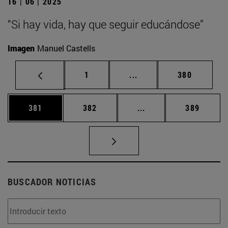
16 | 06 | 2025
“Si hay vida, hay que seguir educándose”
Imagen
Manuel Castells
Página
Páginas intermedias Us
Página
1
...
380
Página
Página
Páginas intermedias 
Página
381
382
...
389
BUSCADOR NOTICIAS