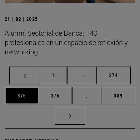
21 | 02 | 2025
Alumni Sectorial de Banca: 140
profesionales en un espacio de reflexión y
networking
Página
Páginas intermedias Us
Página
1
...
374
Página
Página
Páginas intermedias 
Página
375
376
...
389