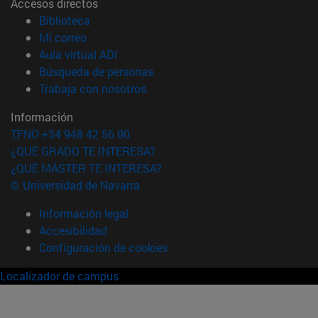
Accesos directos
(abre en nueva ventana)
Biblioteca
(abre en nueva ventana)
Mi correo
(abre en nueva ventana)
Aula virtual ADI
(abre en nueva ventana)
Búsqueda de personas
(abre en nueva ventana)
Trabaja con nosotros
Información
TFNO +34 948 42 56 00
¿QUÉ GRADO TE INTERESA?
¿QUÉ MÁSTER TE INTERESA?
© Universidad de Navarra
Información legal
Accesibilidad
Configuración de cookies
Localizador de campus